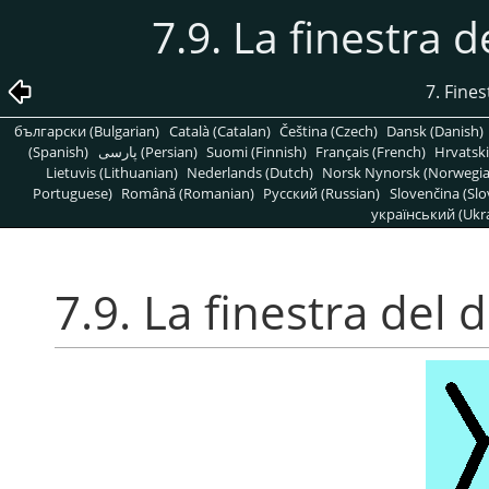
7.9. La finestra 
7. Fines
български (Bulgarian)
Català (Catalan)
Čeština (Czech)
Dansk (Danish)
(Spanish)
پارسی (Persian)
Suomi (Finnish)
Français (French)
Hrvatski
Lietuvis (Lithuanian)
Nederlands (Dutch)
Norsk Nynorsk (Norwegi
Portuguese)
Română (Romanian)
Pусский (Russian)
Slovenčina (Slo
український (Ukra
7.9. La finestra del