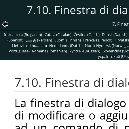
7.10. Finestra di dia
7. Fines
български (Bulgarian)
Català (Catalan)
Čeština (Czech)
Dansk (Danish)
(Spanish)
پارسی (Persian)
Suomi (Finnish)
Français (French)
Hrvatski
Lietuvis (Lithuanian)
Nederlands (Dutch)
Norsk Nynorsk (Norwegi
Portuguese)
Română (Romanian)
Pусский (Russian)
Slovenčina (Slo
український (Ukra
7.10. Finestra di dia
La finestra di dialogo
di modificare o aggiu
ad un comando di m