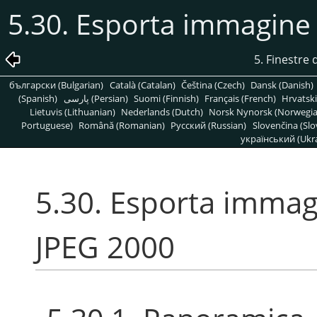
5.30. Esporta immagin
5. Finestre d
български (Bulgarian)
Català (Catalan)
Čeština (Czech)
Dansk (Danish)
(Spanish)
پارسی (Persian)
Suomi (Finnish)
Français (French)
Hrvatski
Lietuvis (Lithuanian)
Nederlands (Dutch)
Norsk Nynorsk (Norwegi
Portuguese)
Română (Romanian)
Pусский (Russian)
Slovenčina (Slo
український (Ukra
5.30. Esporta imma
JPEG 2000