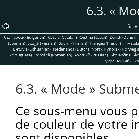
6.3.
«
Mo
6. L
български (Bulgarian)
Català (Catalan)
Čeština (Czech)
Dansk (Danish)
(Spanish)
پارسی (Persian)
Suomi (Finnish)
Français (French)
Hrvatski
Lietuvis (Lithuanian)
Nederlands (Dutch)
Norsk Nynorsk (Norwegi
Portuguese)
Română (Romanian)
Pусский (Russian)
Slovenčina (Slo
український (Ukra
6.3.
«
Mode
»
Subm
Ce sous-menu vous p
de couleur de votre 
sont disponibles.