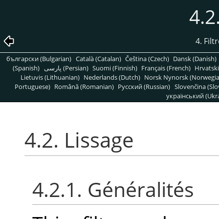
4.2
4. Fil
български (Bulgarian)
Català (Catalan)
Čeština (Czech)
Dansk (Danish)
(Spanish)
پارسی (Persian)
Suomi (Finnish)
Français (French)
Hrvatski
Lietuvis (Lithuanian)
Nederlands (Dutch)
Norsk Nynorsk (Norwegi
Portuguese)
Română (Romanian)
Pусский (Russian)
Slovenčina (Slo
український (Ukra
4.2. Lissage
4.2.1. Généralités