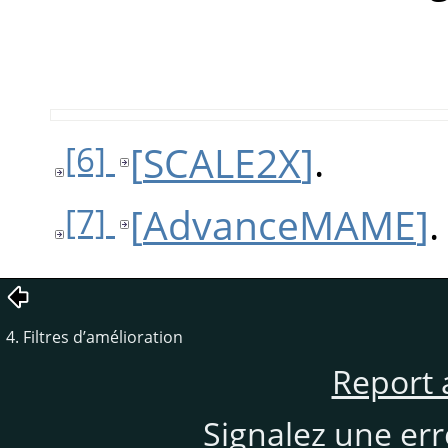
[
SCALE2X
]
.
[6]
[
AdvanceMAME
]
.
[7]
4. Filtres d’amélioration
Report 
Signalez une er