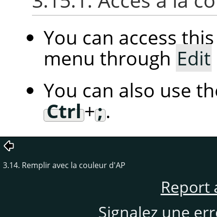
3.15.1. Accès à la
You can access th
menu through
Edit
You can also use t
Ctrl
+
;
.
3.14. Remplir avec la couleur d'AP
Report 
Signalez une er