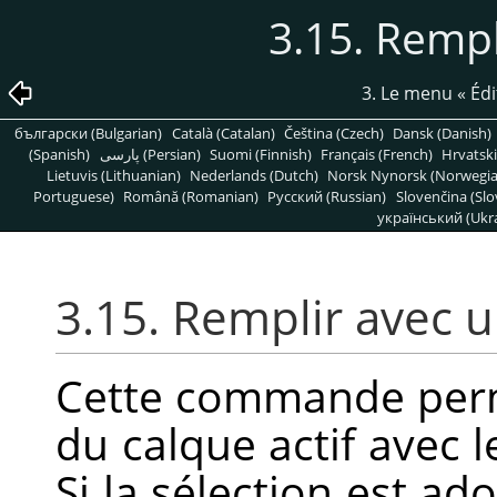
3.15. Rempl
3. Le menu
«
Édi
български (Bulgarian)
Català (Catalan)
Čeština (Czech)
Dansk (Danish)
(Spanish)
پارسی (Persian)
Suomi (Finnish)
Français (French)
Hrvatski
Lietuvis (Lithuanian)
Nederlands (Dutch)
Norsk Nynorsk (Norwegi
Portuguese)
Română (Romanian)
Pусский (Russian)
Slovenčina (Slo
український (Ukra
3.15. Remplir avec u
Cette commande perme
du calque actif avec le
Si la sélection est ad