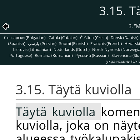
3.15. T
3.
”
M
български (Bulgarian)
Català (Catalan)
Čeština (Czech)
Dansk (Danish)
(Spanish)
پارسی (Persian)
Suomi (Finnish)
Français (French)
Hrvatski
Lietuvis (Lithuanian)
Nederlands (Dutch)
Norsk Nynorsk (Norwegi
Portuguese)
Română (Romanian)
Pусский (Russian)
Slovenčina (Slo
український (Ukra
3.15. Täytä kuviolla
Täytä kuviolla
koment
kuviolla, joka on näyte
alueessa työkalupaki