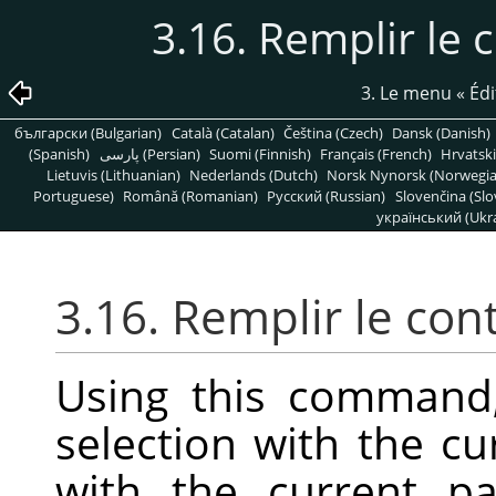
3.16. Remplir le 
3. Le menu
«
Édi
български (Bulgarian)
Català (Catalan)
Čeština (Czech)
Dansk (Danish)
(Spanish)
پارسی (Persian)
Suomi (Finnish)
Français (French)
Hrvatski
Lietuvis (Lithuanian)
Nederlands (Dutch)
Norsk Nynorsk (Norwegi
Portuguese)
Română (Romanian)
Pусский (Russian)
Slovenčina (Slo
український (Ukra
3.16. Remplir le con
Using this command,
selection with the cu
with the current pa