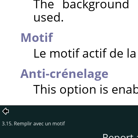
The background c
used.
Motif
Le motif actif de la 
Anti-crénelage
This option is enab
3.15. Remplir avec un motif
Report 