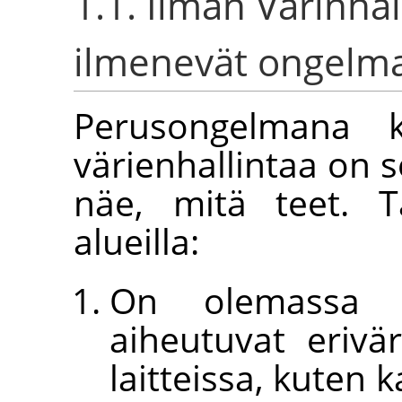
1.1. Ilman Värinha
ilmenevät ongelm
Perusongelmana ku
värienhallintaa on se
näe, mitä teet. 
alueilla:
On olemassa e
aiheutuvat erivä
laitteissa, kuten 