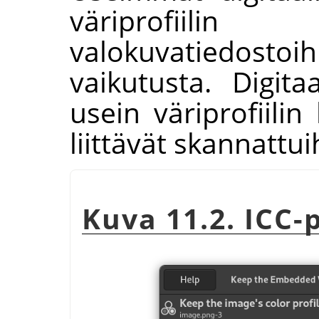
väriprofiil
valokuvatiedosto
vaikutusta. Digita
usein väriprofiili
liittävät skannattui
Kuva 11.2. ICC-p