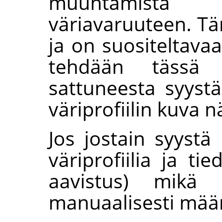
muuntamista 
väriavaruuteen. T
ja on suositeltavaa
tehdään tässä v
sattuneesta syyst
väriprofiilin kuva n
Jos jostain syystä
väriprofiilia ja ti
aavistus) mikä 
manuaalisesti mää