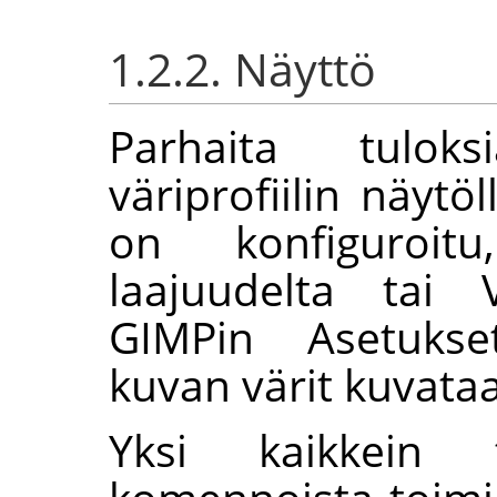
1.2.2. Näyttö
Parhaita tuloks
väriprofiilin näytöl
on konfiguroitu
laajuudelta tai 
GIMP
in Asetukset
kuvan värit kuvata
Yksi kaikkein