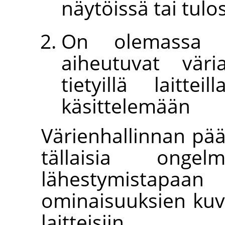
näytöissä tai tulo
On olemassa e
aiheutuvat väri
tietyillä laitte
käsittelemään
Värienhallinnan pää
tällaisia ongel
lähestymistap
ominaisuuksien kuv
laitteisiin.