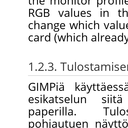
the monitor profil
RGB values in th
change which value
card (which already
1.2.3. Tulostamise
GIMP
iä käyttäess
esikatselun sii
paperilla. Tulos
pohjautuen näyttö