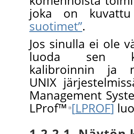
komennoista toimii
joka on kuvat
suotimet”
.
Jos sinulla ei ole v
luoda sen kä
kalibroinnin ja 
UNIX järjestelmiss
Management Syst
LProf
™
[
LPROF
]
luo
1.2.2.1. Näytön 