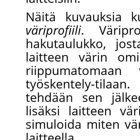
Näitä kuvauksia k
väriprofiili
. Väripro
hakutaulukko, jost
laitteen värin omin
riippumatomaan 
työskentely-tilaan
tehdään sen jälke
lisäksi laitteen vär
simuloida miten väri
laitteella.