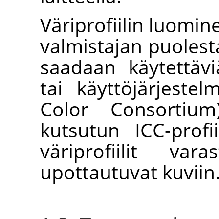
Väriprofiilin luomin
valmistajan puolesta.
saadaan käytettävi
tai käyttöjärjestel
Color Consortium
kutsutun ICC-profi
väriprofiilit var
upottautuvat kuviin