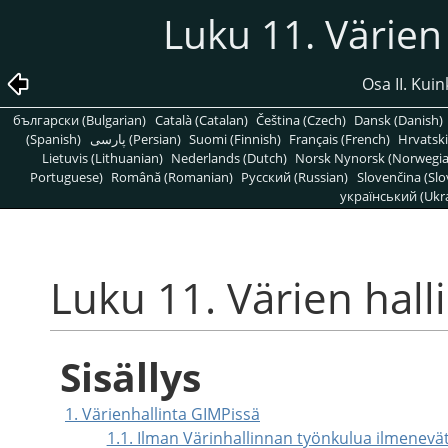
Luku 11. Värien 
Osa II. Kui
български (Bulgarian)
Català (Catalan)
Čeština (Czech)
Dansk (Danish)
(Spanish)
پارسی (Persian)
Suomi (Finnish)
Français (French)
Hrvatski
Lietuvis (Lithuanian)
Nederlands (Dutch)
Norsk Nynorsk (Norwegi
Portuguese)
Română (Romanian)
Pусский (Russian)
Slovenčina (Slo
український (Ukra
Luku 11. Värien hall
Sisällys
1. Värienhallinta GIMPissä
1.1. Ilman Värinhallinnan työnkulua ilmenev