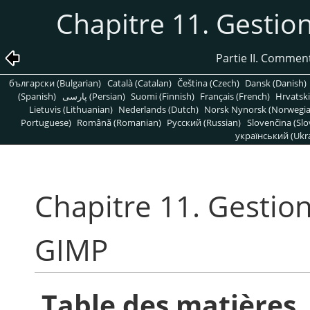
Chapitre 11. Gestio
Partie II. Commen
български (Bulgarian)
Català (Catalan)
Čeština (Czech)
Dansk (Danish)
(Spanish)
پارسی (Persian)
Suomi (Finnish)
Français (French)
Hrvatski
Lietuvis (Lithuanian)
Nederlands (Dutch)
Norsk Nynorsk (Norwegi
Portuguese)
Română (Romanian)
Pусский (Russian)
Slovenčina (Slo
український (Ukra
Chapitre 11. Gestion
GIMP
Table des matières