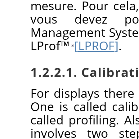
mesure. Pour cela
vous devez p
Management Syst
LProf
™
[
LPROF
]
.
1.2.2.1. Calibrat
For displays there
One is called cali
called profiling. Al
involves two ste