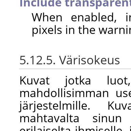
Include transparent
When enabled, in
pixels in the warni
5.12.5. Värisokeus
Kuvat jotka luot, 
mahdollisimman usea
järjestelmille. K
mahtavalta sinun 
erilaiselta ihmiselle,