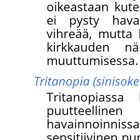
oikeastaan kut
ei pysty hava
vihreää, mutta 
kirkkauden nä
muuttumisessa.
Tritanopia (sinisoke
Tritanopiassa
puutteellinen
havainnoinn
sensitiivinen pun