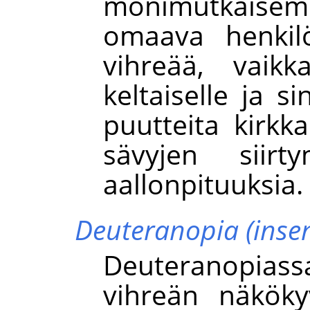
monimutkaise
omaava henkil
vihreää, vaikk
keltaiselle ja si
puutteita kirkk
sävyjen siirt
aallonpituuksia.
Deuteranopia (insens
Deuteranopias
vihreän näköky