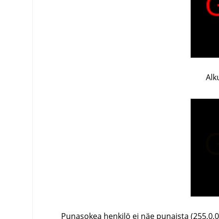
Alk
Punasokea henkilö ei näe punaista (255,0,0)