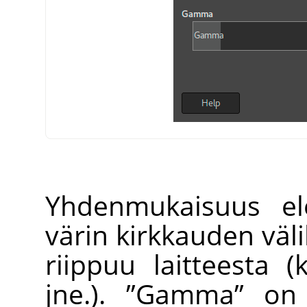
Yhdenmukaisuus ele
värin kirkkauden välil
riippuu laitteesta 
jne.).
”
Gamma
”
on k