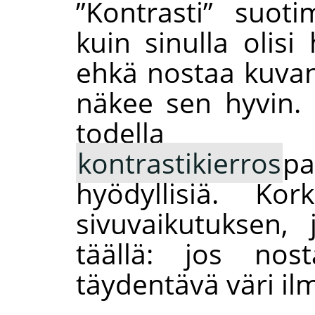
”
Kontrasti
”
suotim
kuin sinulla olisi
ehkä nostaa kuvan 
näkee sen hyvin. 
todella a
kontrastikierros
p
hyödyllisiä. Ko
sivuvaikutuksen,
täällä: jos nost
täydentävä väri il