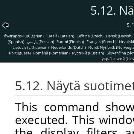
5.12. N
5.
”
български (Bulgarian)
Català (Catalan)
Čeština (Czech)
Dansk (Danish)
(Spanish)
پارسی (Persian)
Suomi (Finnish)
Français (French)
Hrvatski
Lietuvis (Lithuanian)
Nederlands (Dutch)
Norsk Nynorsk (Norwegi
Portuguese)
Română (Romanian)
Pусский (Russian)
Slovenčina (Slo
український (Ukra
5.12. Näytä suotime
This command show
executed. This wind
the display filters 