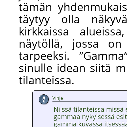
tämän yhdenmukaisu
täytyy olla näkyv
kirkkaissa alueissa
näytöllä, jossa on 
tarpeeksi.
”
Gamma
sinulle idean siitä m
tilanteissa.
Vihje
Niissä tilanteissa missä
gammaa nykyisessä esit
gamma kuvassa itsessään