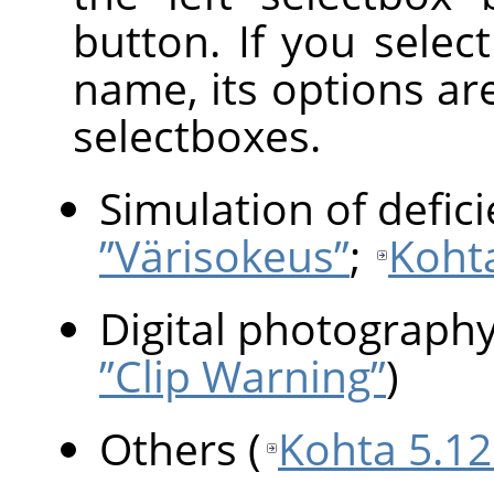
button. If you select 
name, its options ar
selectboxes.
Simulation of defici
”Värisokeus”
;
Kohta
Digital photograph
”Clip Warning”
)
Others
(
Kohta 5.1