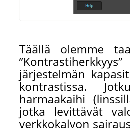
Täällä olemme taas
”
Kontrastiherkkyys
”
järjestelmän kapasit
kontrastissa. Jot
harmaakaihi (linssil
jotka levittävät va
verkkokalvon sairaus