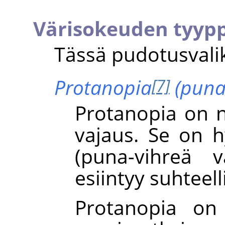
Värisokeuden tyypp
Tässä pudotusvalik
Protanopia
(puna
[7]
Protanopia on 
vajaus. Se on h
(puna-vihreä v
esiintyy suhteel
Protanopia on 