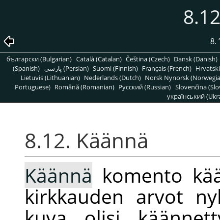
8.1
8.
български (Bulgarian)
Català (Catalan)
Čeština (Czech)
Dansk (Danish)
(Spanish)
پارسی (Persian)
Suomi (Finnish)
Français (French)
Hrvatski
Lietuvis (Lithuanian)
Nederlands (Dutch)
Norsk Nynorsk (Norwegi
Portuguese)
Română (Romanian)
Pусский (Russian)
Slovenčina (Slo
український (Ukra
8.12. Käännä
Käännä
komento käänt
kirkkauden arvot ny
kuva olisi käännett