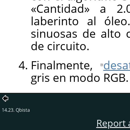
«Cantidad» a 2.
laberinto al óle
sinuosas de alto
de circuito.
Finalmente,
desa
gris en modo
RGB
.
14.23. Qbista
Report 