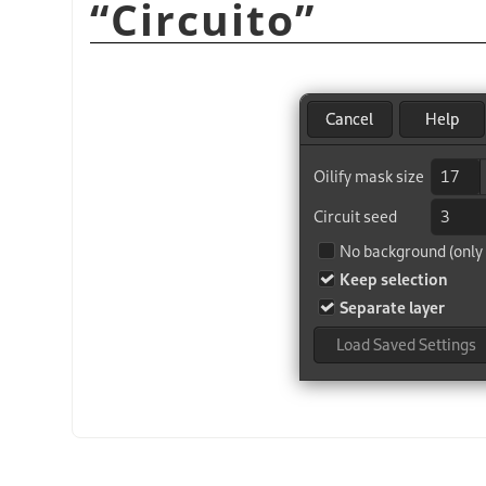
“
Circuito
”