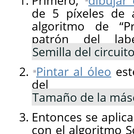
Primero,
dibujar 
de 5 píxeles de 
algoritmo de
“
P
patrón del lab
Semilla del circuit
Pintar al óleo
est
del
Tamaño de la másc
Entonces se aplica 
con el algoritmo 