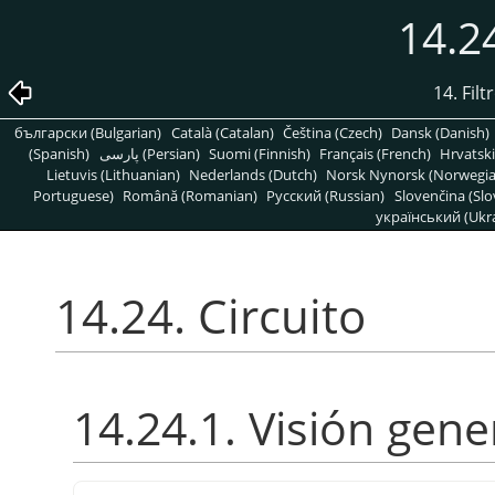
14.24
14. Fil
български (Bulgarian)
Català (Catalan)
Čeština (Czech)
Dansk (Danish)
(Spanish)
پارسی (Persian)
Suomi (Finnish)
Français (French)
Hrvatski
Lietuvis (Lithuanian)
Nederlands (Dutch)
Norsk Nynorsk (Norwegi
Portuguese)
Română (Romanian)
Pусский (Russian)
Slovenčina (Slo
український (Ukra
14.24. Circuito
14.24.1. Visión gene