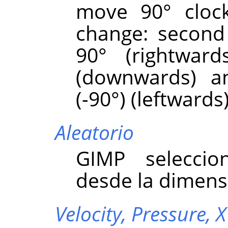
move 90° clock
change: second 
90° (rightward
(downwards) a
(-90°) (leftwards)
Aleatorio
GIMP
seleccio
desde la dimens
Velocity,
Pressure,
X