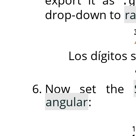
.g
drop-down to
r
Los dígitos 
Now set the
angular
: