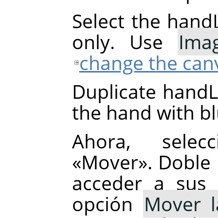
Select the handL
only. Use
Ima
change the canv
Duplicate handL0
the hand with blu
Ahora, selec
«Mover». Doble 
acceder a sus 
opción
Mover l