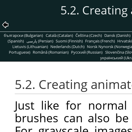
5.2. Creatin
български (Bulgarian)
Català (Catalan)
Čeština (Czech)
Dansk (Danish)
(Spanish)
پارسی (Persian)
Suomi (Finnish)
Français (French)
Hrvatski
Lietuvis (Lithuanian)
Nederlands (Dutch)
Norsk Nynorsk (Norwegi
Portuguese)
Română (Romanian)
Pусский (Russian)
Slovenčina (Slo
український (Ukra
5.2. Creating anima
Just like for norma
brushes can also be 
For grayscale image