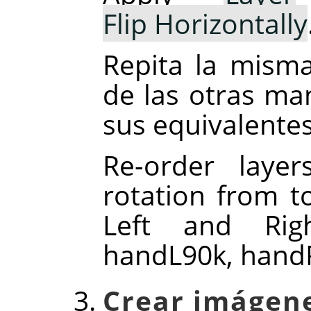
Flip Horizontally
Repita la mism
de las otras ma
sus equivalente
Re-order laye
rotation from t
Left and Rig
handL90k, handR
Crear imágene