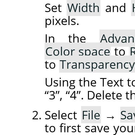
Set
Width
and
pixels.
In the
Advan
Color space
to
to
Transparency
Using the Text t
“
3
”
,
“
4
”
. Delete 
Select
File
→
Sa
to first save yo