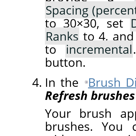
Spacing (percen
to 30×30, set
Ranks
to 4, and
to
incremental
button.
In the
Brush D
Refresh brushes
Your brush ap
brushes. You c