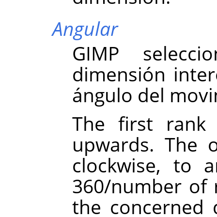
Angular
GIMP
selecci
dimensión inte
ángulo del movim
The first rank 
upwards. The o
clockwise, to 
360/number of r
the concerned d