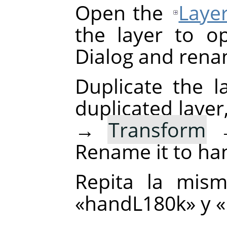
Open the
Laye
the layer to o
Dialog and rena
Duplicate the la
duplicated layer
→
Transform
Rename it to ha
Repita la mism
«handL180k» y «