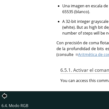
Una imagen en escala de 
65535 (blanco).
A 32-bit integer grayscal
(white). But as high bit d
number of steps will be n
Con precisión de coma flota
de la profundidad de bits es
(consulte
Aritmética de co
6.5.1. Activar el coma
You can access this com
6.4. Modo RGB