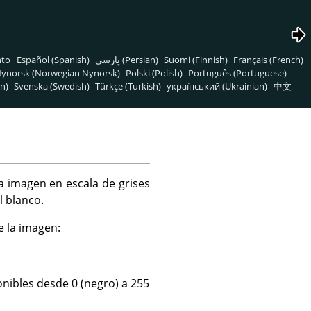
nto
Español (Spanish)
پارسی (Persian)
Suomi (Finnish)
Français (French)
ynorsk (Norwegian Nynorsk)
Polski (Polish)
Português (Portuguese)
n)
Svenska (Swedish)
Türkçe (Turkish)
український (Ukrainian)
中文
a imagen en escala de grises
l blanco.
e la imagen:
nibles desde 0 (negro) a 255