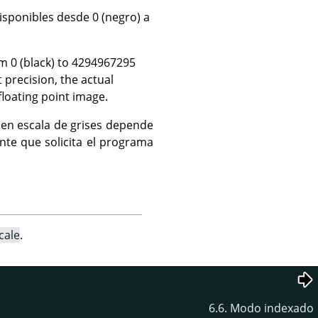
isponibles desde 0 (negro) a
om 0 (black) to 4294967295
t precision, the actual
floating point image.
 en escala de grises depende
ante que solicita el programa
cale
.
6.6. Modo indexado