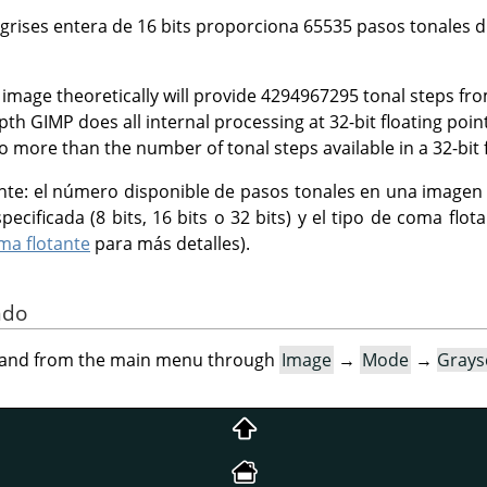
grises entera de 16 bits proporciona 65535 pasos tonales d
e image theoretically will provide 4294967295 tonal steps fr
epth
GIMP
does all internal processing at 32-bit floating poin
o more than the number of tonal steps available in a 32-bit 
nte: el número disponible de pasos tonales en una imagen
pecificada (8 bits, 16 bits o 32 bits) y el tipo de coma flot
ma flotante
para más detalles).
ndo
mand from the main menu through
Image
→
Mode
→
Grays