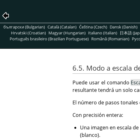
български (Bulgarian)
Català (Catalan)
Čeština (Czech)
Dansk (Danish)
Hrvatski (Croatian)
Magyar (Hungarian)
Italiano (Italian)
日本語 (Jap
Português brasileiro (Brazilian Portuguese)
Română (Romanian)
Pусс
6.5. Modo a escala de
Puede usar el comando
Esc
resultante tendrá un solo ca
El número de pasos tonales 
Con precisión entera:
Una imagen en escala de 
(blanco).