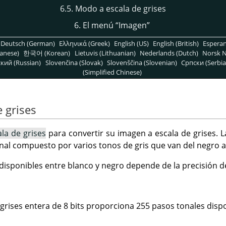
6.5. Modo a escala de grises
6. El menú
“
Imagen
”
Deutsch (German)
Ελληνικά (Greek)
English (US)
English (British)
Espera
anese)
한국어 (Korean)
Lietuvis (Lithuanian)
Nederlands (Dutch)
Norsk N
кий (Russian)
Slovenčina (Slovak)
Slovenščina (Slovenian)
Српски (Serbia
(Simplified Chinese)
 grises
ala de grises
para convertir su imagen a escala de grises. L
nal compuesto por varios tonos de gris que van del negro a
disponibles entre blanco y negro depende de la precisión d
grises entera de 8 bits proporciona 255 pasos tonales dispo