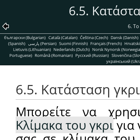
6.5. Κατάστ
6. Τ
български (Bulgarian)
Català (Catalan)
Čeština (Czech)
Dansk (Danish)
(Spanish)
پارسی (Persian)
Suomi (Finnish)
Français (French)
Hrvatski
Lietuvis (Lithuanian)
Nederlands (Dutch)
Norsk Nynorsk (Norwegi
Portuguese)
Română (Romanian)
Pусский (Russian)
Slovenčina (Slo
український (Ukra
6.5. Κατάσταση γκρι
Μπορείτε να χρησι
Κλίμακα του γκρι
για 
σας σε κλίμακα του 