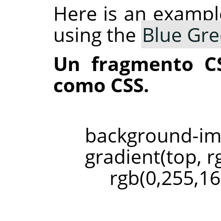
Here is an exampl
using the
Blue Gr
Un fragmento C
como CSS.
backgroun
gradient(top, r
rgb(0,255,161