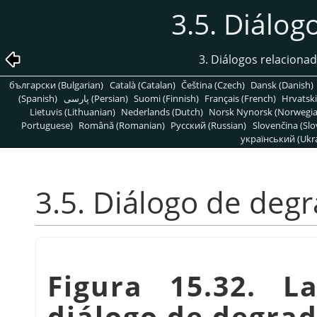
3.5. Diálo
3. Diálogos relaciona
български (Bulgarian)
Català (Catalan)
Čeština (Czech)
Dansk (Danish)
(Spanish)
پارسی (Persian)
Suomi (Finnish)
Français (French)
Hrvatski
Lietuvis (Lithuanian)
Nederlands (Dutch)
Norsk Nynorsk (Norwegi
Portuguese)
Română (Romanian)
Pусский (Russian)
Slovenčina (Slo
український (Ukra
3.5. Diálogo de deg
Figura 15.32. L
diálogo de degra