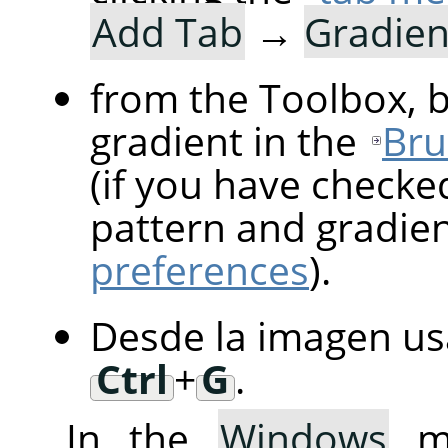
Add Tab
→
Gradien
from the Toolbox, b
gradient in the
Bru
(if you have checke
pattern and gradie
preferences
).
Desde la imagen us
Ctrl
+
G
.
In the
Windows
me