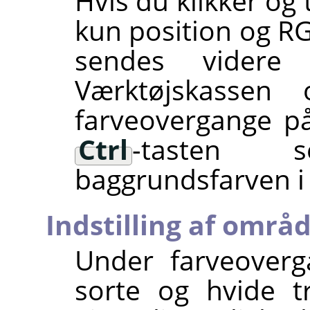
Hvis du klikker og 
kun position og RG
sendes videre 
Værktøjskassen 
farveovergange på
Ctrl
-tasten 
baggrundsfarven i
Indstilling af områ
Under farveoverg
sorte og hvide t