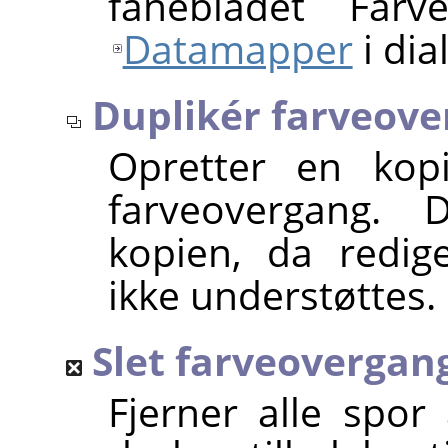
fanebladet Farv
Datamapper
i dia
Duplikér farveov
Opretter en kopi
farveovergang. 
kopien, da redig
ikke understøttes.
Slet farveovergan
Fjerner alle spor