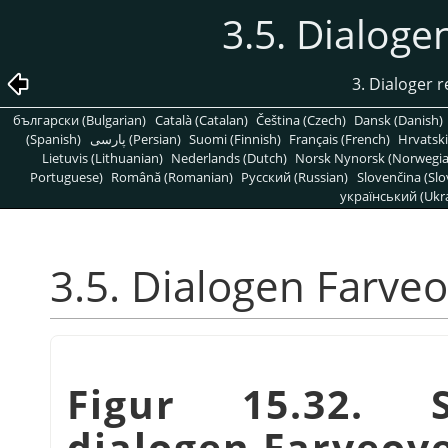
3.5. Dialog
3. Dialoger r
български (Bulgarian)
Català (Catalan)
Čeština (Czech)
Dansk (Danish)
(Spanish)
پارسی (Persian)
Suomi (Finnish)
Français (French)
Hrvatski
Lietuvis (Lithuanian)
Nederlands (Dutch)
Norsk Nynorsk (Norwegi
Portuguese)
Română (Romanian)
Pусский (Russian)
Slovenčina (Slo
український (Ukra
3.5. Dialogen Farve
Figur 15.32. S
dialogen Farveov