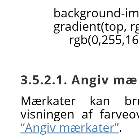
backgroun
gradient(top, r
rgb(0,255,161
3.5.2.1. Angiv mæ
Mærkater kan bru
visningen af farve
“Angiv mærkater”
.