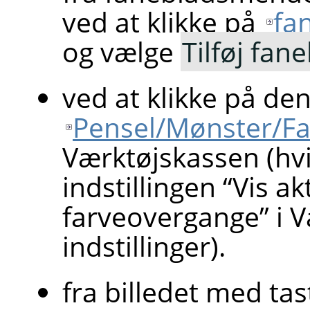
ved at klikke på
fa
og vælge
Tilføj fan
ved at klikke på de
Pensel/Mønster/F
Værktøjskassen (hv
indstillingen
“
Vis ak
farveovergange
”
i V
indstillinger).
fra billedet med ta