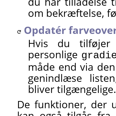
du har tilladelse 
om bekræftelse, fø
Opdatér farveove
Hvis du tilføjer
personlige
gradi
måde end via denn
genindlæse liste
bliver tilgængelige.
De funktioner, der 
kan også tilgås fr