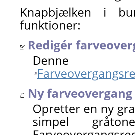
Knapbjælken i bun
funktioner:
Redigér farveove
Denne kn
Farveovergangsre
Ny farveovergang
Opretter en ny gra
simpel gråton
Farveovergangsred