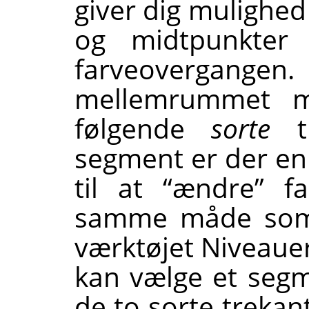
giver dig mulighed
og midtpunkter 
farveovergan
mellemrummet m
følgende
sorte
tr
segment er der en
til at
“
ændre
”
fa
samme måde som 
værktøjet Niveaue
kan vælge et segm
de to sorte trekan