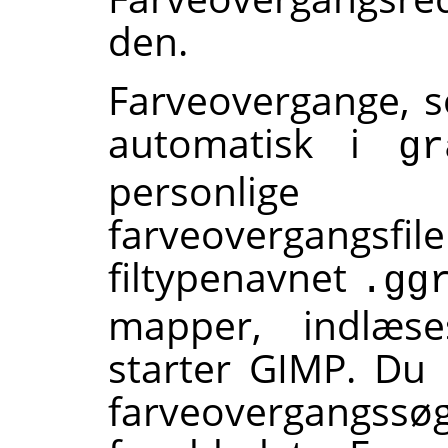
den.
Farveovergange, 
automatisk i
gr
personlig
farveovergangsf
filtypenavnet
.gg
mapper, indlæs
starter
GIMP
. Du 
farveovergangssøge