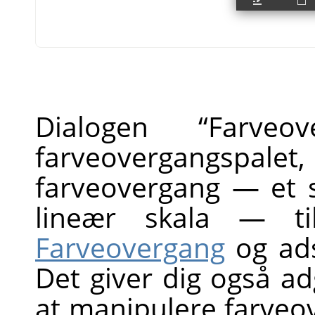
Dialogen
“
Farveov
farveovergangspalet, 
farveovergang — et s
lineær skala — 
Farveovergang
og ads
Det giver dig også adg
at manipulere farveo