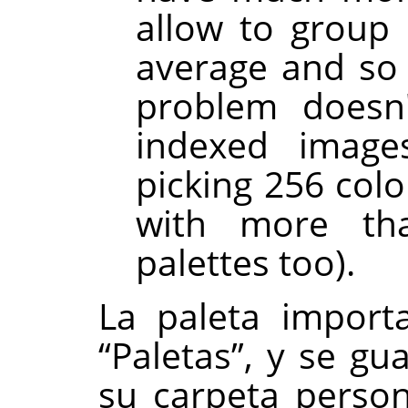
allow to group 
average and so g
problem doesn'
indexed images
picking 256 colo
with more th
palettes too).
La paleta import
“
Paletas
”
, y se g
su carpeta person