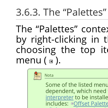
3.6.3. The
“
Palettes
”
The
“
Palettes
”
conte
by right-clicking in 
choosing the top i
menu (
).
Nota
Some of the listed menu 
dependent, which need 
interpreter
to be install
includes:
Offset Palett