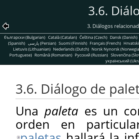
3.6. Diál
3. Diálogos relaciona
български (Bulgarian)
Català (Catalan)
Čeština (Czech)
Dansk (Danish)
(Spanish)
پارسی (Persian)
Suomi (Finnish)
Français (French)
Hrvatski
Lietuvis (Lithuanian)
Nederlands (Dutch)
Norsk Nynorsk (Norwegi
Portuguese)
Română (Romanian)
Pусский (Russian)
Slovenčina (Slo
український (Ukra
3.6. Diálogo de pale
Una
paleta
es un con
orden en particula
paletas
hallará la i