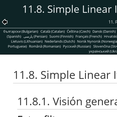
11.8. Simple Linear I
11. F
български (Bulgarian)
Català (Catalan)
Čeština (Czech)
Dansk (Danish)
(Spanish)
پارسی (Persian)
Suomi (Finnish)
Français (French)
Hrvatski
Lietuvis (Lithuanian)
Nederlands (Dutch)
Norsk Nynorsk (Norwegi
Portuguese)
Română (Romanian)
Pусский (Russian)
Slovenčina (Slo
український (Ukra
11.8. Simple Linear I
11.8.1. Visión gener