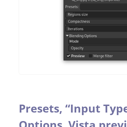
Presets,
“
Input Typ
Options,
Vista prev