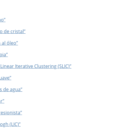
mo”
o de cristal”
 al óleo”
pia”
Linear Iterative Clustering (SLIC)”
suave”
es de agua”
ar”
esionista”
ogh (LIC)”