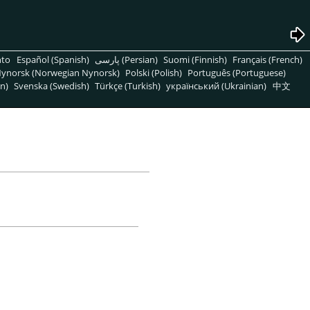
nto
Español (Spanish)
پارسی (Persian)
Suomi (Finnish)
Français (French)
ynorsk (Norwegian Nynorsk)
Polski (Polish)
Português (Portuguese)
n)
Svenska (Swedish)
Türkçe (Turkish)
український (Ukrainian)
中文