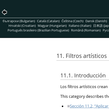
български (Bulgarian)
Català (Catalan)
Čeština (Czech)
Dansk (Danish)
Hrvatski (Croatian)
Magyar (Hungarian)
Italiano (Italian)
日本語 (Jap
Português brasileiro (Brazilian Portuguese)
Română (Romanian)
Pусс
11. Filtros artísticos
11.1. Introducción
Los filtros artísticos crean
This category describes the
Sección 11.2, “Aplicar