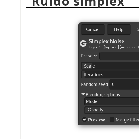
“
Ruido simplex
”