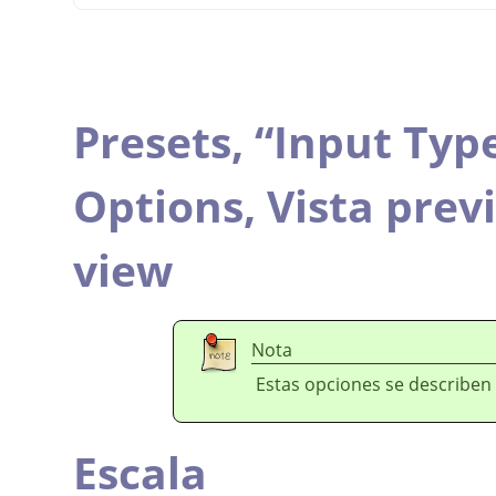
Presets,
“
Input Typ
Options,
Vista prev
view
Nota
Estas opciones se describen
Escala