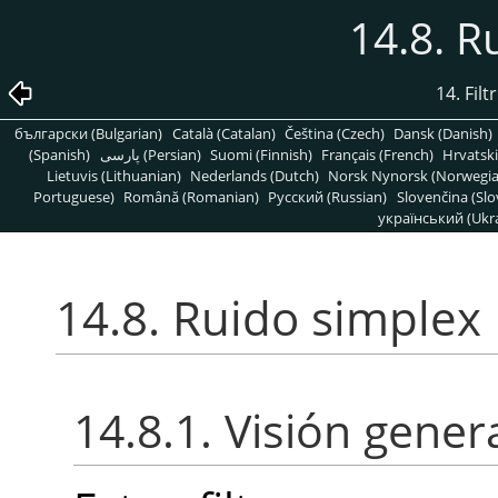
14.8. R
14. Fil
български (Bulgarian)
Català (Catalan)
Čeština (Czech)
Dansk (Danish)
(Spanish)
پارسی (Persian)
Suomi (Finnish)
Français (French)
Hrvatski
Lietuvis (Lithuanian)
Nederlands (Dutch)
Norsk Nynorsk (Norwegi
Portuguese)
Română (Romanian)
Pусский (Russian)
Slovenčina (Slo
український (Ukra
14.8. Ruido simplex
14.8.1. Visión gener