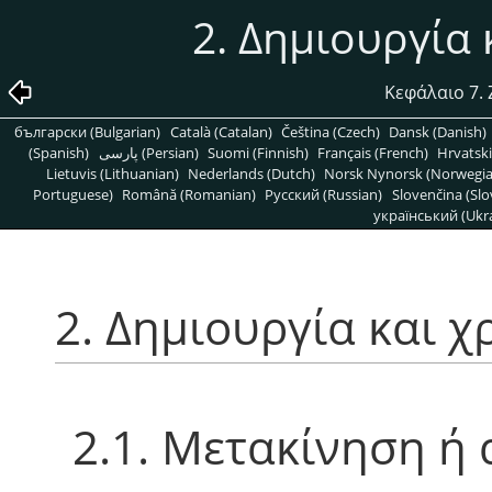
2. Δημιουργία
Κεφάλαιο 7.
български (Bulgarian)
Català (Catalan)
Čeština (Czech)
Dansk (Danish)
(Spanish)
پارسی (Persian)
Suomi (Finnish)
Français (French)
Hrvatski
Lietuvis (Lithuanian)
Nederlands (Dutch)
Norsk Nynorsk (Norwegi
Portuguese)
Română (Romanian)
Pусский (Russian)
Slovenčina (Slo
український (Ukra
2. Δημιουργία και 
2.1. Μετακίνηση ή