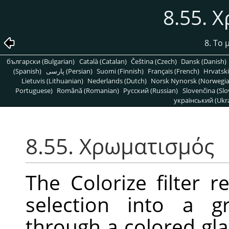
8.55. 
8. Το
български (Bulgarian)
Català (Catalan)
Čeština (Czech)
Dansk (Danish)
(Spanish)
پارسی (Persian)
Suomi (Finnish)
Français (French)
Hrvatski
Lietuvis (Lithuanian)
Nederlands (Dutch)
Norsk Nynorsk (Norwegi
Portuguese)
Română (Romanian)
Pусский (Russian)
Slovenčina (Slo
український (Ukra
8.55. Χρωματισμός
The Colorize filter r
selection into a g
through a colored gla