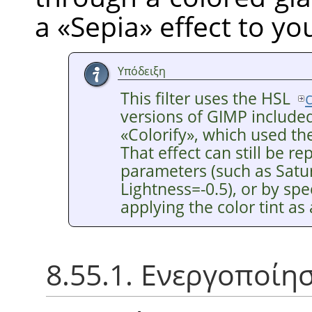
a
«
Sepia
»
effect to yo
Υπόδειξη
This filter uses the HSL
versions of GIMP included 
«
Colorify
»
, which used th
That effect can still be r
parameters (such as Satu
Lightness=-0.5), or by sp
applying the color tint as
8.55.1. Ενεργοποίη