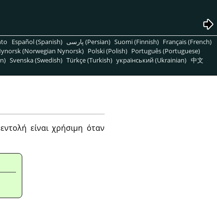
nto
Español (Spanish)
پارسی (Persian)
Suomi (Finnish)
Français (French)
ynorsk (Norwegian Nynorsk)
Polski (Polish)
Português (Portuguese)
n)
Svenska (Swedish)
Türkçe (Turkish)
український (Ukrainian)
中文
 εντολή είναι χρήσιμη όταν