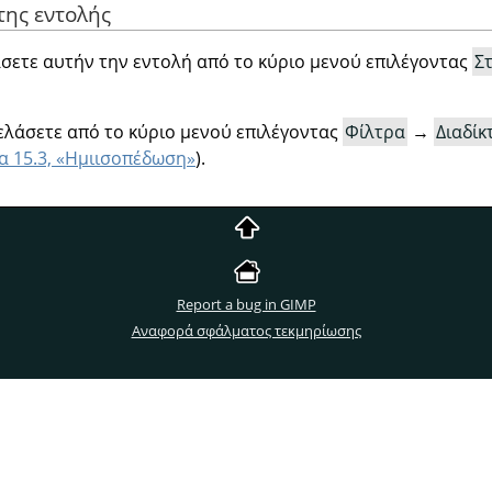
της εντολής
σετε αυτήν την εντολή από το κύριο μενού επιλέγοντας
Σ
ελάσετε από το κύριο μενού επιλέγοντας
Φίλτρα
→
Διαδίκ
α 15.3, «Ημιισοπέδωση»
).
Report a bug in GIMP
Αναφορά σφάλματος τεκμηρίωσης