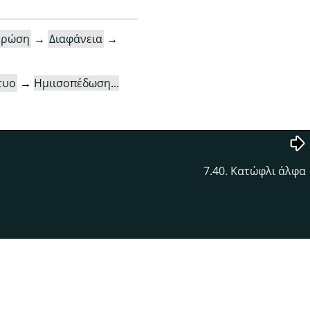
τρώση
→
Διαφάνεια
→
τυο
→
Ημιισοπέδωση...
7.40. Κατώφλι άλφα