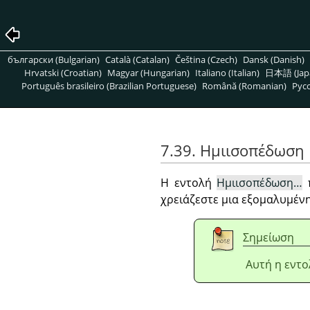
български (Bulgarian)
Català (Catalan)
Čeština (Czech)
Dansk (Danish)
Hrvatski (Croatian)
Magyar (Hungarian)
Italiano (Italian)
日本語 (Jap
Português brasileiro (Brazilian Portuguese)
Română (Romanian)
Pусс
7.39. Ημιισοπέδωση
Η εντολή
Ημιισοπέδωση…
π
χρειάζεστε μια εξομαλυμένη
Σημείωση
Αυτή η εντο