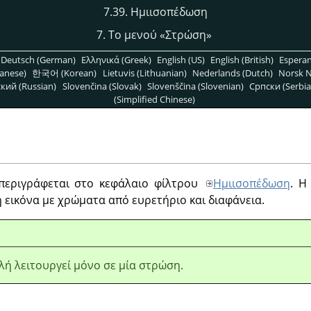
7.39. Ημιισοπέδωση
7. Το μενού
«
Στρώση
»
Deutsch (German)
Ελληνικά (Greek)
English (US)
English (British)
Espera
anese)
한국어 (Korean)
Lietuvis (Lithuanian)
Nederlands (Dutch)
Norsk N
кий (Russian)
Slovenčina (Slovak)
Slovenščina (Slovenian)
Српски (Serbia
(Simplified Chinese)
εριγράφεται στο κεφάλαιο φίλτρου
Ημιισοπέδωση
. Η
 εικόνα με χρώματα από ευρετήριο και διαφάνεια.
λή λειτουργεί μόνο σε μία στρώση.