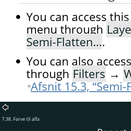
You can access th
menu through
Laye
Semi-Flatten…
.
You can also acces
through
Filters
→
Afsnit 15.3, “Semi-
7.38. Farve til alfa