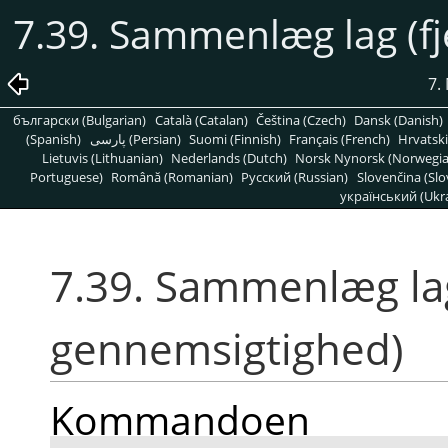
7.39. Sammenlæg lag (fj
7.
български (Bulgarian)
Català (Catalan)
Čeština (Czech)
Dansk (Danish)
(Spanish)
پارسی (Persian)
Suomi (Finnish)
Français (French)
Hrvatski
Lietuvis (Lithuanian)
Nederlands (Dutch)
Norsk Nynorsk (Norwegi
Portuguese)
Română (Romanian)
Pусский (Russian)
Slovenčina (Slo
український (Ukra
7.39. Sammenlæg lag 
gennemsigtighed)
Kommandoen