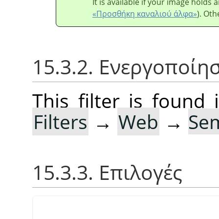
It is available if your image holds
«Προσθήκη καναλιού άλφα»
). Oth
15.3.2. Ενεργοποίη
This filter is foun
Filters
→
Web
→
Sem
15.3.3. Επιλογές