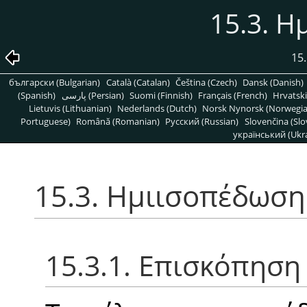
15.3. 
15
български (Bulgarian)
Català (Catalan)
Čeština (Czech)
Dansk (Danish)
(Spanish)
پارسی (Persian)
Suomi (Finnish)
Français (French)
Hrvatski
Lietuvis (Lithuanian)
Nederlands (Dutch)
Norsk Nynorsk (Norwegi
Portuguese)
Română (Romanian)
Pусский (Russian)
Slovenčina (Slo
український (Ukra
15.3. Ημιισοπέδωση
15.3.1. Επισκόπηση