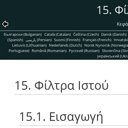
15. Φ
Κεφά
български (Bulgarian)
Català (Catalan)
Čeština (Czech)
Dansk (Danish)
(Spanish)
پارسی (Persian)
Suomi (Finnish)
Français (French)
Hrvatski
Lietuvis (Lithuanian)
Nederlands (Dutch)
Norsk Nynorsk (Norwegi
Portuguese)
Română (Romanian)
Pусский (Russian)
Slovenčina (Slo
український (Ukra
15. Φίλτρα Ιστού
15.1. Εισαγωγή