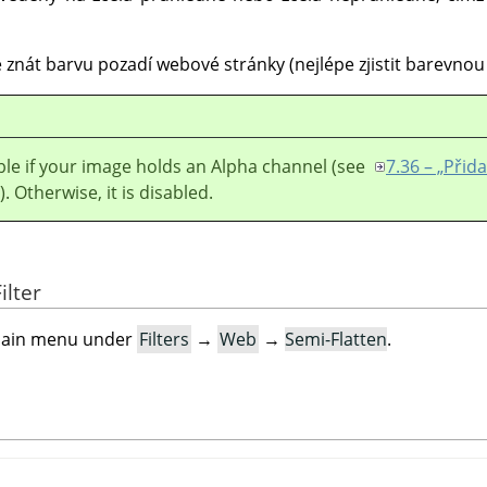
né znát barvu pozadí webové stránky (nejlépe zjistit barevnou
lable if your image holds an Alpha channel (see
7.36 – „Přida
). Otherwise, it is disabled.
ilter
e main menu under
Filters
→
Web
→
Semi-Flatten
.