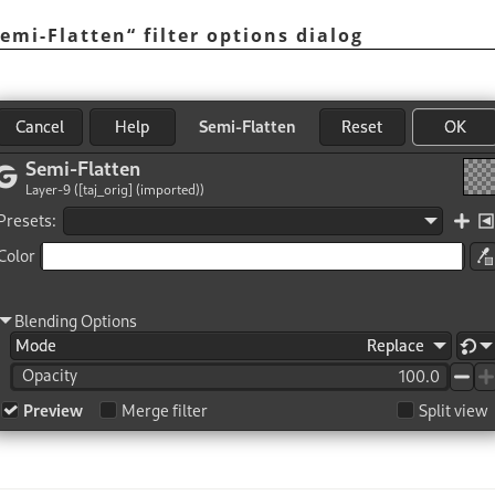
emi-Flatten
“
filter options dialog