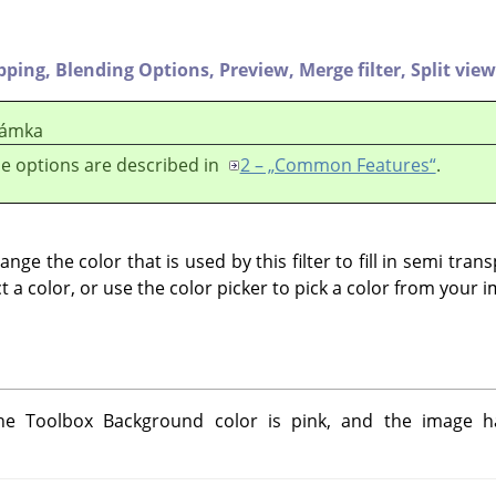
ipping,
Blending Options,
Preview,
Merge filter,
Split view
ámka
e options are described in
2 – „Common Features“
.
nge the color that is used by this filter to fill in semi tran
ct a color, or use the color picker to pick a color from your 
he Toolbox Background color is pink, and the image 