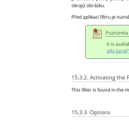
okrajů obrázku.
Před aplikací filtru je nut
Poznámka
It is avai
alfa kanál“
15.3.2. Activating the F
This filter is found in th
15.3.3. Options