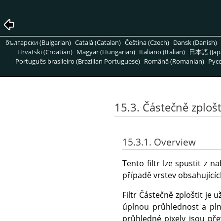
български (Bulgarian)
Català (Catalan)
Čeština (Czech)
Dansk (Danish)
Hrvatski (Croatian)
Magyar (Hungarian)
Italiano (Italian)
日本語 (Jap
Português brasileiro (Brazilian Portuguese)
Română (Romanian)
Pусс
15.3. Částečně zplošt
15.3.1. Overview
Tento filtr lze spustit z
případě vrstev obsahujících 
Filtr Částečně zploštit je
úplnou průhlednost a plné
průhledné pixely jsou pře