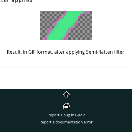
lter applied
Result, in GIF format, after applying Semi-flatten filter.
Report a bug in GIMP
Report a documentation error