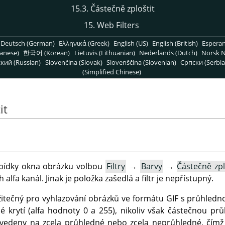
15.3. Částečně zploštit
15. Web Filters
Deutsch (German)
Ελληνικά (Greek)
English (US)
English (British)
Espera
anese)
한국어 (Korean)
Lietuvis (Lithuanian)
Nederlands (Dutch)
Norsk N
кий (Russian)
Slovenčina (Slovak)
Slovenščina (Slovenian)
Српски (Serbia
(Simplified Chinese)
it
 nabídky okna obrázku volbou
Filtry
→
Barvy
→
Částečně zpl
alfa kanál. Jinak je položka zašedlá a filtr je nepřístupný.
 užitečný pro vyhlazování obrázků ve formátu GIF s průhled
 krytí (alfa hodnoty 0 a 255), nikoliv však částečnou prů
vedeny na zcela průhledné nebo zcela neprůhledné, čímž s