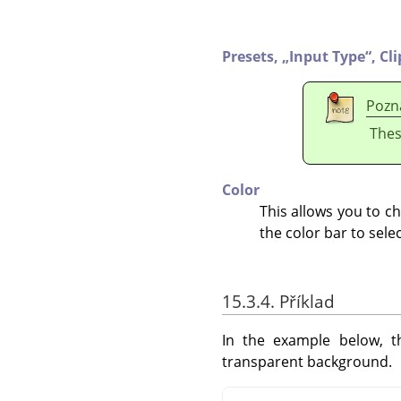
Presets,
„
Input Type
“
,
Cl
Pozn
Thes
Color
This allows you to cha
the color bar to sele
15.3.4. Příklad
In the example below, t
transparent background.