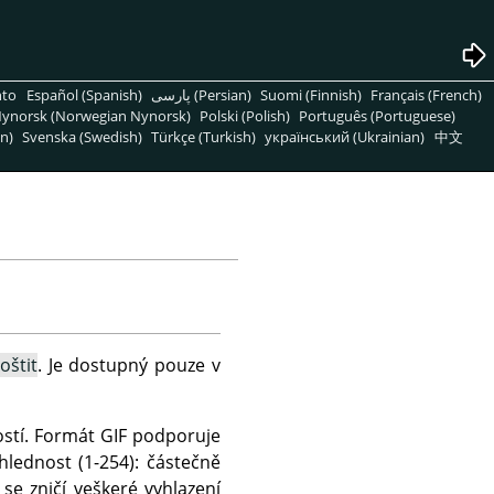
nto
Español (Spanish)
پارسی (Persian)
Suomi (Finnish)
Français (French)
ynorsk (Norwegian Nynorsk)
Polski (Polish)
Português (Portuguese)
n)
Svenska (Swedish)
Türkçe (Turkish)
український (Ukrainian)
中文
oštit
. Je dostupný pouze v
ností. Formát GIF podporuje
hlednost (1-254): částečně
e zničí veškeré vyhlazení