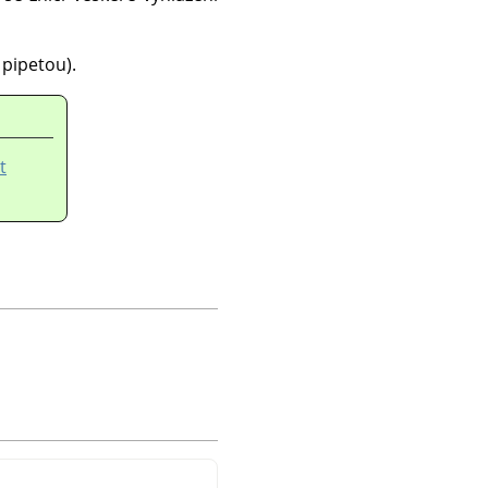
 pipetou).
t