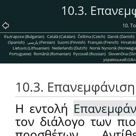
10.3. Επανεμ
10. Τ
български (Bulgarian)
Català (Catalan)
Čeština (Czech)
Dansk (Danish)
(Spanish)
پارسی (Persian)
Suomi (Finnish)
Français (French)
Hrvatski
Lietuvis (Lithuanian)
Nederlands (Dutch)
Norsk Nynorsk (Norwegi
Portuguese)
Română (Romanian)
Pусский (Russian)
Slovenčina (Slo
український (Ukra
10.3. Επανεμφάνιση
Η εντολή
Επανεμφάν
τον διάλογο των πι
προσθέτων. Αντ