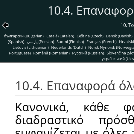
10.4. Επαναφο
10. Τ
български (Bulgarian)
Català (Catalan)
Čeština (Czech)
Dansk (Danish)
(Spanish)
پارسی (Persian)
Suomi (Finnish)
Français (French)
Hrvatski
Lietuvis (Lithuanian)
Nederlands (Dutch)
Norsk Nynorsk (Norwegi
Portuguese)
Română (Romanian)
Pусский (Russian)
Slovenčina (Slo
український (Ukra
10.4. Επαναφορά ό
Κανονικά, κάθε 
διαδραστικό πρόσ
εμφανίζεται με όλες 