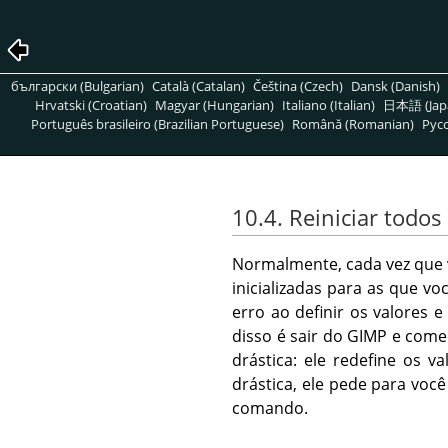
български (Bulgarian)
Català (Catalan)
Čeština (Czech)
Dansk (Danish)
Hrvatski (Croatian)
Magyar (Hungarian)
Italiano (Italian)
日本語 (Jap
Português brasileiro (Brazilian Portuguese)
Română (Romanian)
Pусс
10.4. Reiniciar todos 
Normalmente, cada vez que v
inicializadas para as que v
erro ao definir os valores
disso é sair do
GIMP
e come
drástica: ele redefine os v
drástica, ele pede para voc
comando.