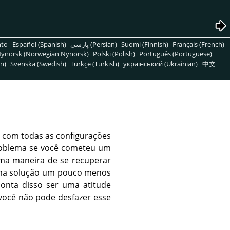
nto
Español (Spanish)
پارسی (Persian)
Suomi (Finnish)
Français (French)
ynorsk (Norwegian Nynorsk)
Polski (Polish)
Português (Portuguese)
n)
Svenska (Swedish)
Türkçe (Turkish)
український (Ukrainian)
中文
o com todas as configurações
problema se você cometeu um
Uma maneira de se recuperar
a solução um pouco menos
onta disso ser uma atitude
 você não pode desfazer esse