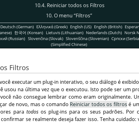
10.4. Reiniciar todos os Filtros
10. O menu
“
Filtros
”
Deutsch (German)
Ελληνικά (Greek)
English (US)
English (British)
Espera
anese)
한국어 (Korean)
Lietuvis (Lithuanian)
Nederlands (Dutch)
Norsk N
кий (Russian)
Slovenčina (Slovak)
Slovenščina (Slovenian)
Српски (Serbia
(Simplified Chinese)
os Filtros
ocê executar um plug-in interativo, o seu diálogo é exibid
ocê usou na última vez que o executou. Isto pode ser um 
 e você não consegue lembrar como eram originalmente. 
çar de novo, mas o comando
Reiniciar todos os filtros
é um
alores para
todos
os plug-ins para os seus padrões. Por c
ê confirmar se realmente deseja fazer isso. Tenha cuidado: