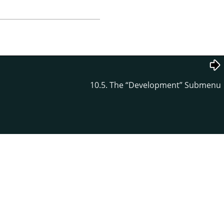
10.5. The
“
Development
”
Submenu