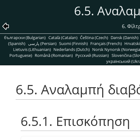
6.5. Αναλα
6. Φίλτ
български (Bulgarian)
Català (Catalan)
Čeština (Czech)
Dansk (Danish)
(Spanish)
پارسی (Persian)
Suomi (Finnish)
Français (French)
Hrvatski
Lietuvis (Lithuanian)
Nederlands (Dutch)
Norsk Nynorsk (Norwegi
Portuguese)
Română (Romanian)
Pусский (Russian)
Slovenčina (Slo
український (Ukra
6.5. Αναλαμπή διαβ
6.5.1. Επισκόπηση