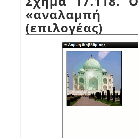
Σχήμα 17.118. 
«
αναλαμπή
(επιλογέας)