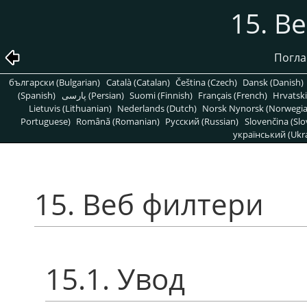
15. В
Погла
български (Bulgarian)
Català (Catalan)
Čeština (Czech)
Dansk (Danish)
(Spanish)
پارسی (Persian)
Suomi (Finnish)
Français (French)
Hrvatski
Lietuvis (Lithuanian)
Nederlands (Dutch)
Norsk Nynorsk (Norwegi
Portuguese)
Română (Romanian)
Pусский (Russian)
Slovenčina (Slo
український (Ukra
15. Веб филтери
15.1. Увод