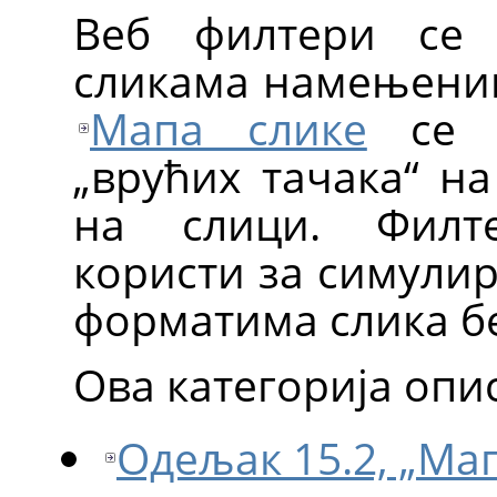
Веб филтери се 
сликама намењеним 
Мапа слике
се к
„
врућих тачака
“
на 
на слици. Фил
користи за симули
форматима слика бе
Ова категорија опи
Одељак 15.2, „Ма