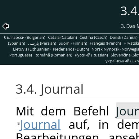
3.4
3. Das 
български (Bulgarian)
Català (Catalan)
Čeština (Czech)
Dansk (Danish)
(Spanish)
پارسی (Persian)
Suomi (Finnish)
Français (French)
Hrvatski
Lietuvis (Lithuanian)
Nederlands (Dutch)
Norsk Nynorsk (Norwegi
Portuguese)
Română (Romanian)
Pусский (Russian)
Slovenčina (Slo
український (Ukra
3.4. Journal
Mit dem Befehl
Jou
Journal
auf, in dem
Bearbeitungen anse