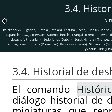
3.4. Histo
3. 
български (Bulgarian)
Català (Catalan)
Čeština (Czech)
Dansk (Danish)
(Spanish)
پارسی (Persian)
Suomi (Finnish)
Français (French)
Hrvatski
Lietuvis (Lithuanian)
Nederlands (Dutch)
Norsk Nynorsk (Norwegi
Portuguese)
Română (Romanian)
Pусский (Russian)
Slovenčina (Slo
український (Ukra
3.4. Historial de de
El comando
Histór
diálogo historial de 
miniaturas que rep