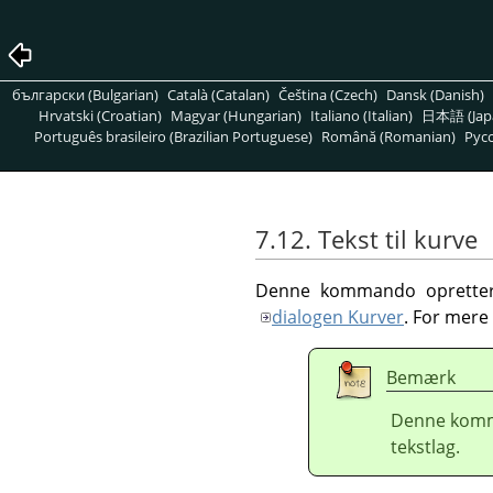
български (Bulgarian)
Català (Catalan)
Čeština (Czech)
Dansk (Danish)
Hrvatski (Croatian)
Magyar (Hungarian)
Italiano (Italian)
日本語 (Jap
Português brasileiro (Brazilian Portuguese)
Română (Romanian)
Pусс
7.12. Tekst til kurve
Denne kommando opretter e
dialogen Kurver
. For mere
Bemærk
Denne komm
tekstlag.