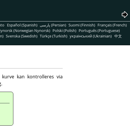
nto
Español (Spanish)
پارسی (Persian)
Suomi (Finnish)
Français (French)
ynorsk (Norwegian Nynorsk)
Polski (Polish)
Português (Portuguese)
n)
Svenska (Swedish)
Türkçe (Turkish)
український (Ukrainian)
中文
kurve kan kontrolleres via
.