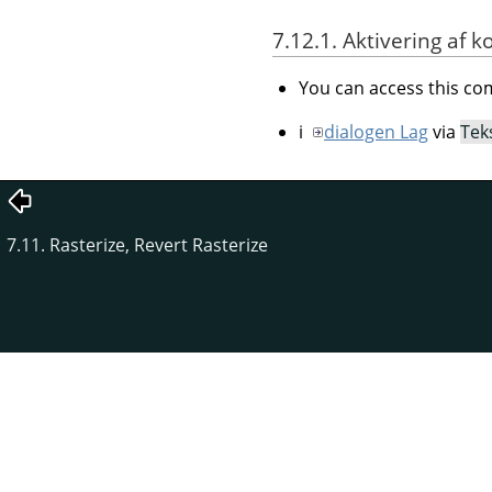
7.12.1. Aktivering a
You can access this 
i
dialogen Lag
via
Teks
7.11. Rasterize, Revert Rasterize