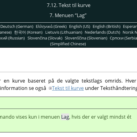
7.12. Tekst til kurve
7. Menuen
“
Lag
”
Deutsch (German)
Ελληνικά (Greek)
English (US)
English (British)
Espera
anese)
한국어 (Korean)
Lietuvis (Lithuanian)
Nederlands (Dutch)
Norsk N
кий (Russian)
Slovenčina (Slovak)
Slovenščina (Slovenian)
Српски (Serbia
(Simplified Chinese)
n kurve baseret på de valgte tekstlags omrids. Hver 
 information se også
Tekst til kurve
under Teksthåndtering
ando vises kun i menuen
Lag
, hvis der er valgt mindst ét