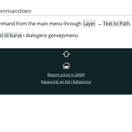
f kommandoen
command from the main menu through
Layer
→
Text to Path
.
t til kurve
i dialogens genvejsmenu
Report a bug in GIMP
Rapportér en fejl i fejlsporing