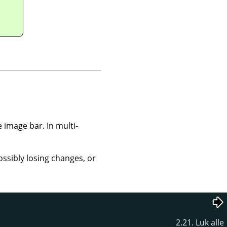
 image bar. In multi-
ossibly losing changes, or
2.21. Luk alle