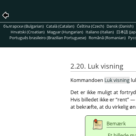
български (Bulgarian)
Català (Catalan)
Čeština (Czech)
Dansk (Danish)
Hrvatski (Croatian)
Magyar (Hungarian)
Italiano (Italian)
日本語 (Jap
Português brasileiro (Brazilian Portuguese)
Română (Romanian)
Pусс
2.20. Luk visning
Kommandoen
Luk visning
lu
Det er ikke muligt at fortryd
Hvis billedet ikke er
“
rent
”
— 
at bekræfte, at du virkelig øn
Bemærk
Et billede m