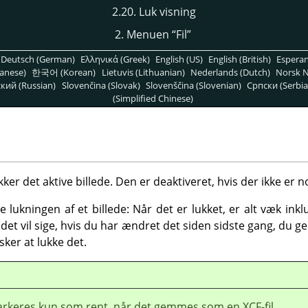
2.20. Luk visning
2. Menuen
“
Fil
”
Deutsch (German)
Ελληνικά (Greek)
English (US)
English (British)
Espera
anese)
한국어 (Korean)
Lietuvis (Lithuanian)
Nederlands (Dutch)
Norsk N
кий (Russian)
Slovenčina (Slovak)
Slovenščina (Slovenian)
Српски (Serbia
(Simplified Chinese)
kker det aktive billede. Den er deaktiveret, hvis der ikke er n
e lukningen af et billede: Når det er lukket, er alt væk inkl
det vil sige, hvis du har ændret det siden sidste gang, du 
sker at lukke det.
arkeres kun som rent, når det gemmes som en XCF-fil.