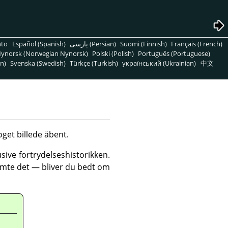
nto
Español (Spanish)
پارسی (Persian)
Suomi (Finnish)
Français (French)
ynorsk (Norwegian Nynorsk)
Polski (Polish)
Português (Portuguese)
n)
Svenska (Swedish)
Türkçe (Turkish)
український (Ukrainian)
中文
oget billede åbent.
usive fortrydelseshistorikken.
gemte det — bliver du bedt om