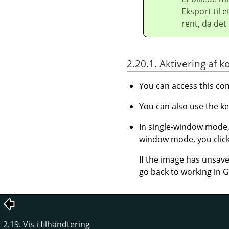
Eksport til 
rent, da det 
2.20.1. Aktivering a
You can access this 
You can also use the k
In single-window mode, 
window mode, you clic
If the image has unsave
go back to working in
G
2.19. Vis i filhåndtering