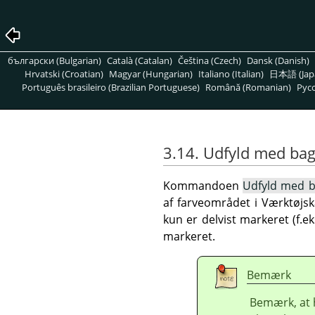
български (Bulgarian)
Català (Catalan)
Čeština (Czech)
Dansk (Danish)
Hrvatski (Croatian)
Magyar (Hungarian)
Italiano (Italian)
日本語 (Jap
Português brasileiro (Brazilian Portuguese)
Română (Romanian)
Pусс
3.14. Udfyld med ba
Kommandoen
Udfyld med b
af farveområdet i Værktøjsk
kun er delvist markeret (f.e
markeret.
Bemærk
Bemærk, at h