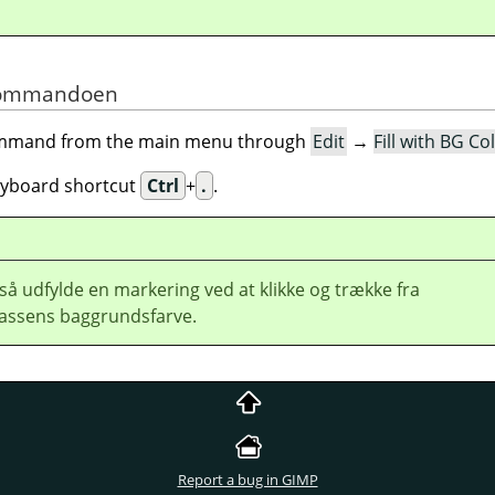
f kommandoen
command from the main menu through
Edit
→
Fill with BG Co
eyboard shortcut
Ctrl
+
.
.
å udfylde en markering ved at klikke og trække fra
assens baggrundsfarve.
Report a bug in GIMP