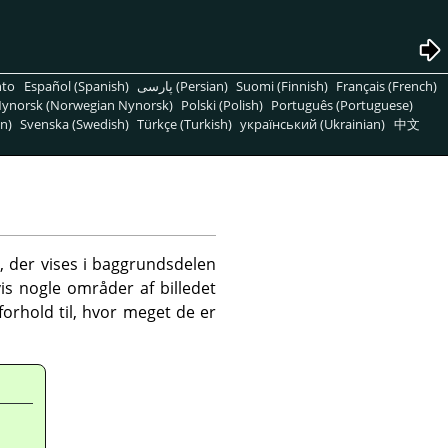
nto
Español (Spanish)
پارسی (Persian)
Suomi (Finnish)
Français (French)
ynorsk (Norwegian Nynorsk)
Polski (Polish)
Português (Portuguese)
n)
Svenska (Swedish)
Türkçe (Turkish)
український (Ukrainian)
中文
, der vises i baggrundsdelen
is nogle områder af billedet
forhold til, hvor meget de er