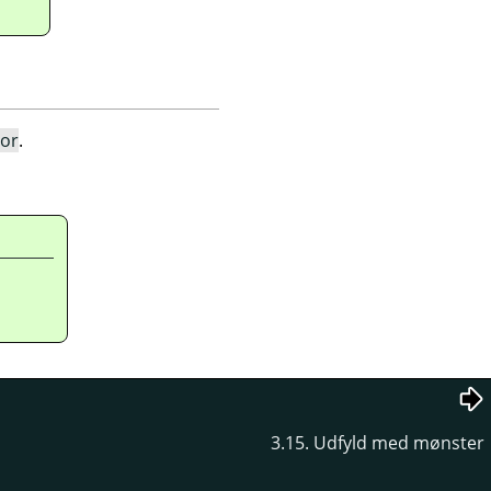
lor
.
3.15. Udfyld med mønster