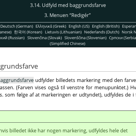
3.14. Udfyld med baggrundsfarve
3. Menuen
“
Redigér
”
Deutsch (German)
Ελληνικά (Greek)
English (US)
English (British)
Espera
anese)
한국어 (Korean)
Lietuvis (Lithuanian)
Nederlands (Dutch)
Norsk N
кий (Russian)
Slovenčina (Slovak)
Slovenščina (Slovenian)
Српски (Serbia
(Simplified Chinese)
ggrundsfarve
aggrundsfarve
udfylder billedets markering med den farve
assen. (Farven vises også til venstre for menupunktet.) Hv
ks. som følge af at markeringen er udtyndet), udfyldes de i 
vis billedet ikke har nogen markering, udfyldes hele det