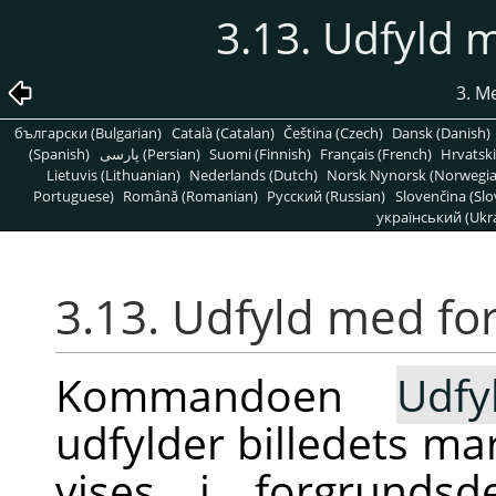
3.13. Udfyld 
3. 
български (Bulgarian)
Català (Catalan)
Čeština (Czech)
Dansk (Danish)
(Spanish)
پارسی (Persian)
Suomi (Finnish)
Français (French)
Hrvatski
Lietuvis (Lithuanian)
Nederlands (Dutch)
Norsk Nynorsk (Norwegi
Portuguese)
Română (Romanian)
Pусский (Russian)
Slovenčina (Slo
український (Ukra
3.13. Udfyld med fo
Kommandoen
Udf
udfylder billedets ma
vises i forgrundsd