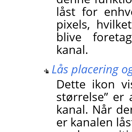
låst for enh
pixels, hvilke
blive foret
kanal.
Lås placering og
Dette ikon v
størrelse
”
er a
kanal. Når de
er kanalen lås