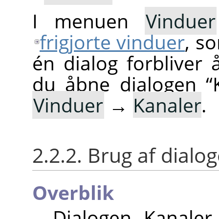
I menuen
Vinduer
frigjorte vinduer
, s
én dialog forbliver 
du åbne dialogen
“
Vinduer
→
Kanaler
.
2.2.2. Brug af dialo
Overblik
Dialogen Kanaler