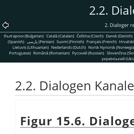
2.2. Dia
2. Dialoger re
български (Bulgarian)
Català (Catalan)
Čeština (Czech)
Dansk (Danish)
(Spanish)
پارسی (Persian)
Suomi (Finnish)
Français (French)
Hrvatski
Lietuvis (Lithuanian)
Nederlands (Dutch)
Norsk Nynorsk (Norwegi
Portuguese)
Română (Romanian)
Pусский (Russian)
Slovenčina (Slo
український (Ukra
2.2. Dialogen Kanale
Figur 15.6. Dialo