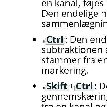
en kanal, føjes
Den endelige m
sammenlægning
Ctrl
: Den end
subtraktionen 
stammer fra en 
markering.
Skift
+
Ctrl
: 
gennemskærin
fra en kanal og