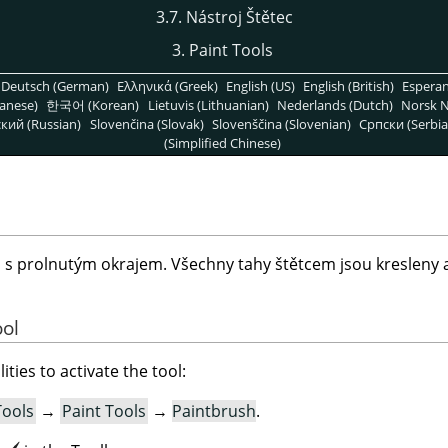
3.7. Nástroj Štětec
3. Paint Tools
Deutsch (German)
Ελληνικά (Greek)
English (US)
English (British)
Espera
anese)
한국어 (Korean)
Lietuvis (Lithuanian)
Nederlands (Dutch)
Norsk N
кий (Russian)
Slovenčina (Slovak)
Slovenščina (Slovenian)
Српски (Serbia
(Simplified Chinese)
p s prolnutým okrajem. Všechny tahy štětcem jsou kresleny 
ool
ities to activate the tool:
Tools
→
Paint Tools
→
Paintbrush
.