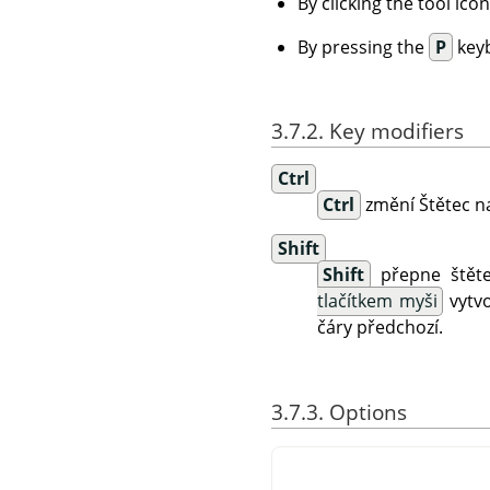
By clicking the tool ico
By pressing the
P
keyb
3.7.2. Key modifiers
Ctrl
Ctrl
změní Štětec 
Shift
Shift
přepne štěte
tlačítkem myši
vytvo
čáry předchozí.
3.7.3. Options