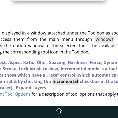
e displayed in a window attached under the Toolbox as soon 
 access them from the main menu through
Windows
 the option window of the selected tool. The available
g the corresponding tool icon in the Toolbox.
ost,
Aspect Ratio,
Úhel,
Spacing,
Hardness,
Force,
Dynam
 Stroke,
Lock brush to view,
Incremental mode is a tool 
ept those which have a
„
rate
“
control, which automatical
an set it by checking the
Incremental
checkbox in the to
raser).,
Expand Layers
t Tool Options
for a description of tool options that apply 