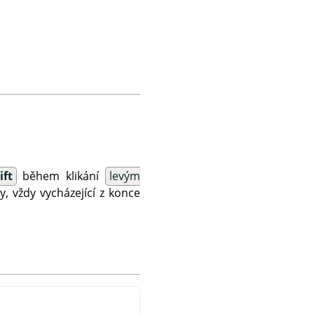
ift
během klikání
levým
y, vždy vycházející z konce