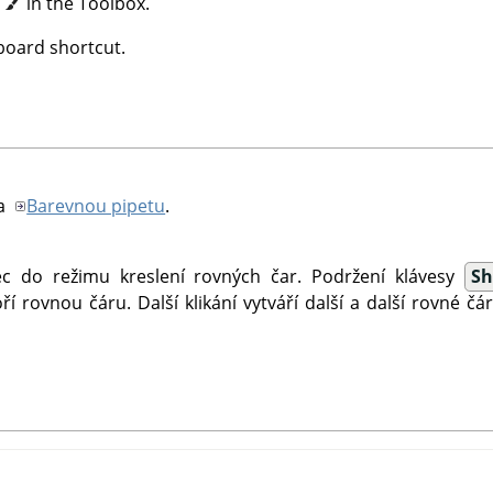
n
in the Toolbox.
oard shortcut.
na
Barevnou pipetu
.
c do režimu kreslení rovných čar. Podržení klávesy
Sh
ří rovnou čáru. Další klikání vytváří další a další rovné čár