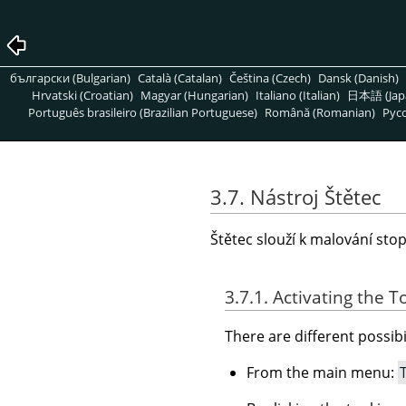
български (Bulgarian)
Català (Catalan)
Čeština (Czech)
Dansk (Danish)
Hrvatski (Croatian)
Magyar (Hungarian)
Italiano (Italian)
日本語 (Jap
Português brasileiro (Brazilian Portuguese)
Română (Romanian)
Pусс
3.7. Nástroj Štětec
Štětec slouží k malování sto
3.7.1. Activating the T
There are different possibil
From the main menu: