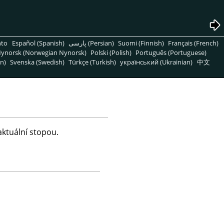
nto
Español (Spanish)
پارسی (Persian)
Suomi (Finnish)
Français (French)
ynorsk (Norwegian Nynorsk)
Polski (Polish)
Português (Portuguese)
n)
Svenska (Swedish)
Türkçe (Turkish)
український (Ukrainian)
中文
aktuální stopou.