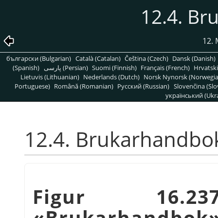
12.4. B
12. 
български (Bulgarian)
Català (Catalan)
Čeština (Czech)
Dansk (Danish)
(Spanish)
پارسی (Persian)
Suomi (Finnish)
Français (French)
Hrvatski
Lietuvis (Lithuanian)
Nederlands (Dutch)
Norsk Nynorsk (Norwegi
Portuguese)
Română (Romanian)
Pусский (Russian)
Slovenčina (Slo
український (Ukra
12.4. Brukarhandbo
Figur 16.23
«Brukarhandbok»