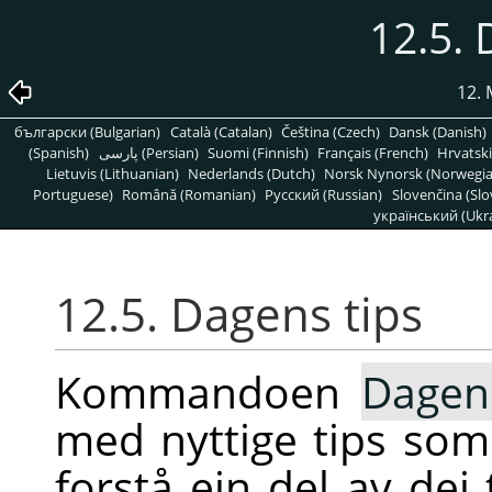
12.5. 
12. 
български (Bulgarian)
Català (Catalan)
Čeština (Czech)
Dansk (Danish)
(Spanish)
پارسی (Persian)
Suomi (Finnish)
Français (French)
Hrvatski
Lietuvis (Lithuanian)
Nederlands (Dutch)
Norsk Nynorsk (Norwegi
Portuguese)
Română (Romanian)
Pусский (Russian)
Slovenčina (Slo
український (Ukra
12.5. Dagens tips
Kommandoen
Dagen
med nyttige tips som 
forstå ein del av dei