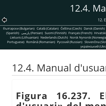
12.4. Ma
12. 
български (Bulgarian)
Català (Catalan)
Čeština (Czech)
Dansk (Danish)
(Spanish)
پارسی (Persian)
Suomi (Finnish)
Français (French)
Hrvatski
Lietuvis (Lithuanian)
Nederlands (Dutch)
Norsk Nynorsk (Norwegi
Portuguese)
Română (Romanian)
Pусский (Russian)
Slovenčina (Slo
український (Ukra
12.4. Manual d'usua
Figura 16.237.
d'usuari
»
del men