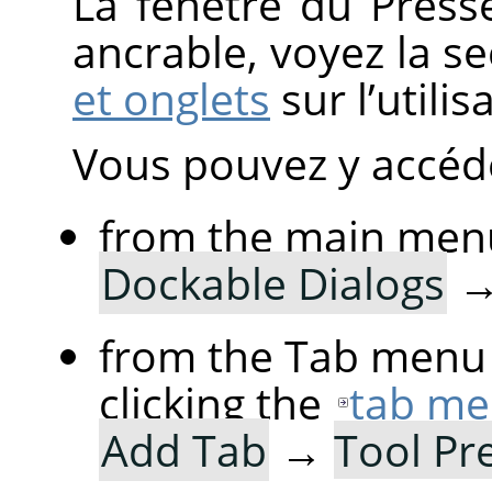
La fenêtre du Press
ancrable, voyez la s
et onglets
sur l’utili
Vous pouvez y accéde
from the main men
Dockable Dialogs
from the Tab menu 
clicking the
tab me
Add Tab
→
Tool Pr