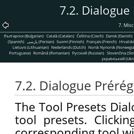
7.2. Dialogue 
7. Mis
български (Bulgarian)
Català (Catalan)
Čeština (Czech)
Dansk (Danish)
(Spanish)
پارسی (Persian)
Suomi (Finnish)
Français (French)
Hrvatski
Lietuvis (Lithuanian)
Nederlands (Dutch)
Norsk Nynorsk (Norwegi
Portuguese)
Română (Romanian)
Pусский (Russian)
Slovenčina (Slo
український (Ukra
7.2. Dialogue Prérég
The Tool Presets Dialo
tool presets. Click
corresponding tool wi