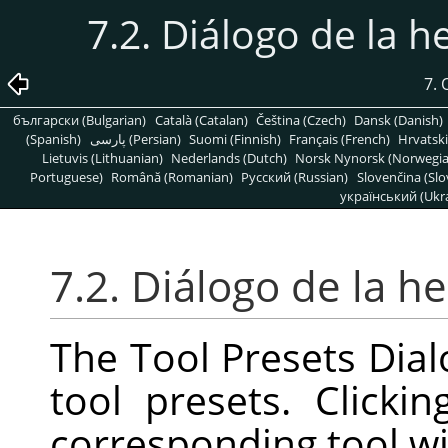
7.2. Diálogo de la 
7. 
български (Bulgarian)
Català (Catalan)
Čeština (Czech)
Dansk (Danish)
(Spanish)
پارسی (Persian)
Suomi (Finnish)
Français (French)
Hrvatski
Lietuvis (Lithuanian)
Nederlands (Dutch)
Norsk Nynorsk (Norwegi
Portuguese)
Română (Romanian)
Pусский (Russian)
Slovenčina (Slo
український (Ukra
7.2. Diálogo de la h
The Tool Presets Dialo
tool presets. Click
corresponding tool wi