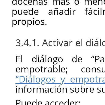
docenas más o meno
puede añadir fáci
propios.
3.4.1. Activar el diá
El diálogo de
“
Pa
empotrable; con
“Diálogos y empotra
información sobre s
Puede acceder: