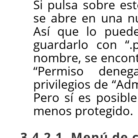
Si pulsa sobre est
se abre en una n
Así que lo puede
guardarlo con
“
.
nombre, se encon
“
Permiso dene
privilegios de
“
Adm
Pero sí es posibl
menos protegido.
3.4.2.1. Menú de 