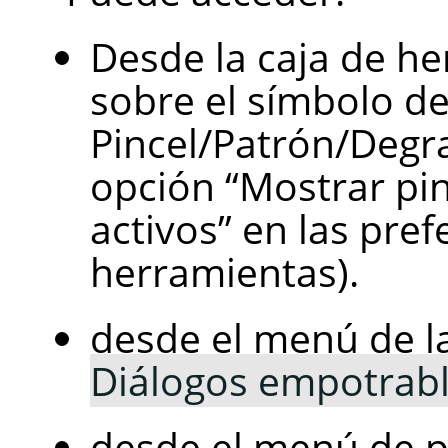
Desde la caja de h
sobre el símbolo de
Pincel/Patrón/Degr
opción
“
Mostrar pi
activos
”
en las prefe
herramientas).
desde el menú de 
Diálogos empotrab
desde el menú de p