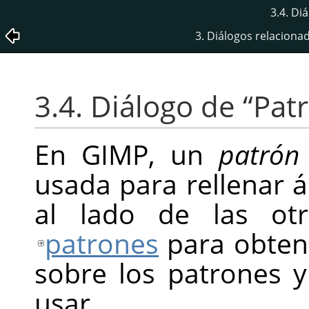
3.4. Di
3. Diálogos relaciona
3.4. Diálogo de
“
Pat
En
GIMP
, un
patrón
usada para rellenar a
al lado de las otr
patrones
para obtene
sobre los patrones 
usar.