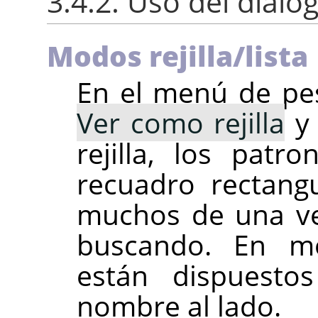
3.4.2. Uso del diál
Modos rejilla/lista
En el menú de pes
Ver como rejilla
rejilla, los pat
recuadro rectangu
muchos de una vez
buscando. En mo
están dispuesto
nombre al lado.