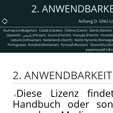
2. ANWENDBARKE
Anhang D. GNU-Liz
български (Bulgarian)
Català (Catalan)
Čeština (Czech)
Dansk (Danish)
(Spanish)
پارسی (Persian)
Suomi (Finnish)
Français (French)
Hrvatski
Lietuvis (Lithuanian)
Nederlands (Dutch)
Norsk Nynorsk (Norwegi
Portuguese)
Română (Romanian)
Pусский (Russian)
Slovenčina (Slo
український (Ukra
2. ANWENDBARKEIT
Diese Lizenz find
Handbuch oder sons