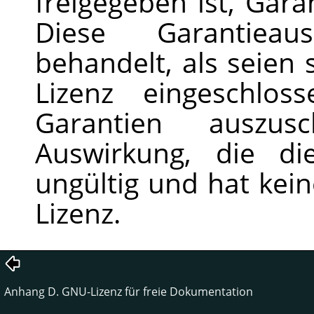
freigegeben ist, Gara
Diese Garantiea
behandelt, als seien 
Lizenz eingeschlos
Garantien auszus
Auswirkung, die di
ungültig und hat kei
Lizenz.
Anhang D. GNU-Lizenz für freie Dokumentation