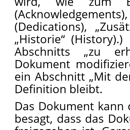
wird, wie zum B
(Acknowledge
(Dedications),
„
Zusät
„
Historie
“
(History).
Abschnitts
„
zu erh
Dokument modifizier
ein Abschnitt
„
Mit de
Definition bleibt.
Das Dokument kann di
besagt, dass das Dok