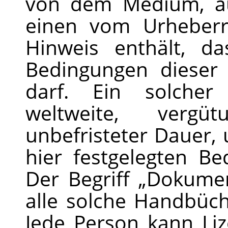
von dem Medium, au
einen vom Urheberr
Hinweis enthält, d
Bedingungen dieser 
darf. Ein solcher
weltweite, vergü
unbefristeter Dauer,
hier festgelegten B
Der Begriff
„
Dokume
alle solche Handbüc
Jede Person kann Li