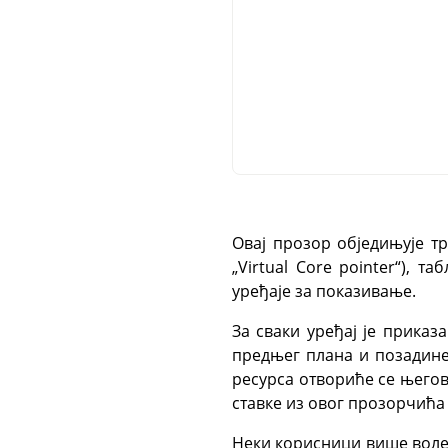
Овај прозор обједињује т
„Virtual Core pointer“), 
уређаје за показивање.
За сваки уређај је приказ
предњег плана и позадине,
ресурса отвориће се њего
ставке из овог прозорчића 
Неки корисници више воле