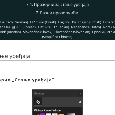
7.4. Прозорче за стање уређаја
7. Разни прозорчићи
Deutsch (German)
Ελληνικά (Greek)
English (US)
English (British)
Espera
anese)
한국어 (Korean)
Lietuvis (Lithuanian)
Nederlands (Dutch)
Norsk N
кий (Russian)
Slovenčina (Slovak)
Slovenščina (Slovenian)
Српски (Serbia
(Simplified Chinese)
ање уређаја
орче „Стање уређаја“