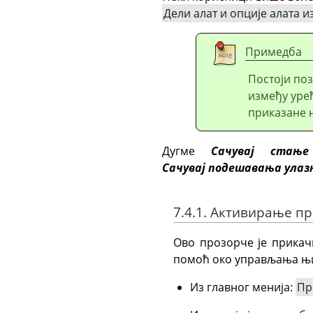
Дели алат и опције алата и
Примедба
Постоји по
између уређ
приказане 
Дугме
Сачувај стање
Сачувај подешавања улазн
7.4.1. Активирање п
Ово прозорче је прикач
помоћ око управљања њ
Из главног менија:
Пр