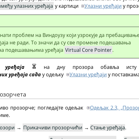
змеђу улазних уређаја
у картици
Улазни уређаји
у проз
знати проблем на Виндоузу који узрокује да пребацивањ
аја не ради. То значи да су све промене подешавања
на подешавањима уређаја
Virtual Core Pointer
.
 уређаја
на дну прозора обавља ист
их уређаја сада
у одељку
Улазни уређаји
у поставкама
розорчета
иво прозорче; погледајте одељак
Одељак 2.3, „Проз
име.
озори
→
Прикачиви прозорчићи
→
Стање уређаја
.