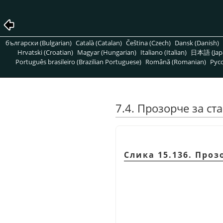
български (Bulgarian)
Català (Catalan)
Čeština (Czech)
Dansk (Danish)
Hrvatski (Croatian)
Magyar (Hungarian)
Italiano (Italian)
日本語 (Jap
Português brasileiro (Brazilian Portuguese)
Română (Romanian)
Pусс
7.4. Прозорче за ст
Слика 15.136. Проз