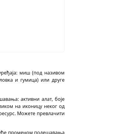
уређаја: миш (под називом
оловка и гумица) или друге
шавања: активни алат, боје
Кликом на иконицу неког од
ресурс. Можете превлачити
огуће променом подешавања