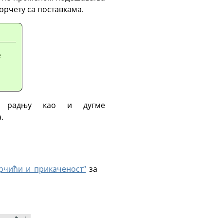
орчету са поставкама.
е
у радњу као и дугме
.
орчићи и прикаченост“
за