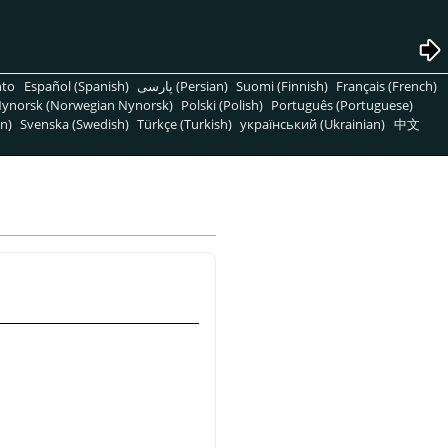
nto
Español (Spanish)
پارسی (Persian)
Suomi (Finnish)
Français (French)
ynorsk (Norwegian Nynorsk)
Polski (Polish)
Português (Portuguese)
n)
Svenska (Swedish)
Türkçe (Turkish)
український (Ukrainian)
中文