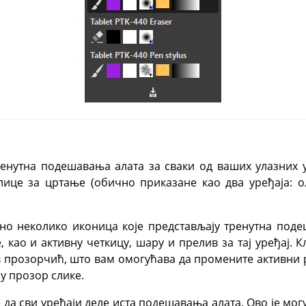
ренутна подешавања алата за сваки од ваших улазних 
таблице за цртање (обично приказане као два уређаја: 
ано неколико иконица које представљају тренутна поде
 као и активну четкицу, шару и прелив за тај уређај. 
в прозорчић, што вам омогућава да промените активни 
у прозор слике.
 да сви уређаји деле иста подешавања алата. Ово је м